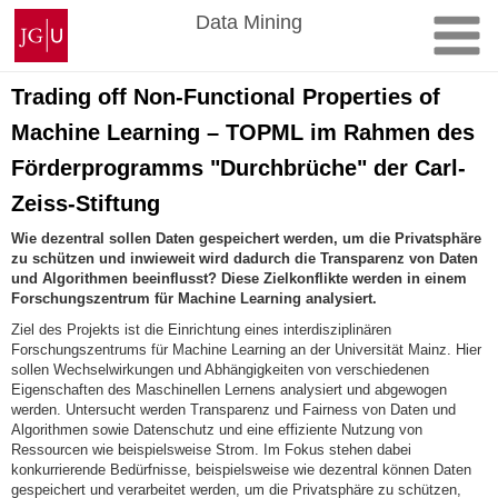
Skip
Johannes
Data Mining
to
Gutenberg
content
University
Mainz
Trading off Non-Functional Properties of
Machine Learning – TOPML im Rahmen des
Förderprogramms "Durchbrüche" der Carl-
Zeiss-Stiftung
Wie dezentral sollen Daten gespeichert werden, um die Privatsphäre
zu schützen und inwieweit wird dadurch die Transparenz von Daten
und Algorithmen beeinflusst? Diese Zielkonflikte werden in einem
Forschungszentrum für Machine Learning analysiert.
Ziel des Projekts ist die Einrichtung eines interdisziplinären
Forschungszentrums für Machine Learning an der Universität Mainz. Hier
sollen Wechselwirkungen und Abhängigkeiten von verschiedenen
Eigenschaften des Maschinellen Lernens analysiert und abgewogen
werden. Untersucht werden Transparenz und Fairness von Daten und
Algorithmen sowie Datenschutz und eine effiziente Nutzung von
Ressourcen wie beispielsweise Strom. Im Fokus stehen dabei
konkurrierende Bedürfnisse, beispielsweise wie dezentral können Daten
gespeichert und verarbeitet werden, um die Privatsphäre zu schützen,